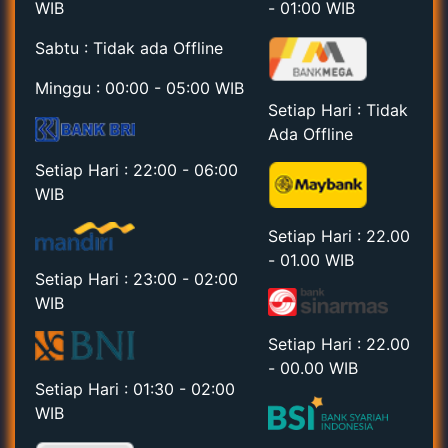
- 01:00 WIB
WIB
Sabtu : Tidak ada Offline
Minggu : 00:00 - 05:00 WIB
Setiap Hari : Tidak
Ada Offline
Setiap Hari : 22:00 - 06:00
WIB
Setiap Hari : 22.00
- 01.00 WIB
Setiap Hari : 23:00 - 02:00
WIB
Setiap Hari : 22.00
- 00.00 WIB
Setiap Hari : 01:30 - 02:00
WIB