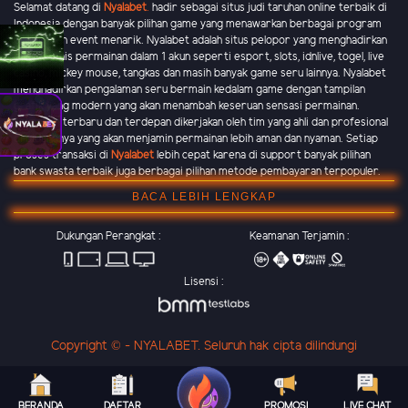
Selamat datang di
Nyalabet
.
hadir sebagai situs judi taruhan online terbaik di
Indonesia dengan banyak pilihan game yang menawarkan berbagai program
promo dan event menarik. Nyalabet adalah situs pelopor yang menghadirkan
banyak jenis permainan dalam 1 akun seperti esport, slots, idnlive, togel, live
casino, mickey mouse, tangkas dan masih banyak game seru lainnya. Nyalabet
menghadirkan pengalaman seru bermain kedalam game dengan tampilan
grafik yang modern yang akan menambah keseruan sensasi permainan.
Teknologi terbaru dan terdepan dikerjakan oleh tim yang ahli dan profesional
di bidangnya yang akan menjamin permainan lebih aman dan nyaman. Setiap
proses transaksi di
Nyalabet
lebih cepat karena di support banyak pilihan
bank swasta terbaik juga berbagai pilihan metode pembayaran terpopuler.
BACA LEBIH LENGKAP
Dukungan Perangkat :
Keamanan Terjamin :
Lisensi :
Copyright © - NYALABET. Seluruh hak cipta dilindungi
BERANDA
DAFTAR
PROMOSI
LIVE CHAT