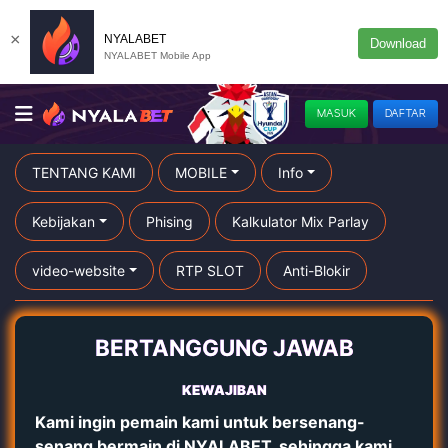
×
NYALABET
Download
NYALABET Mobile App
MASUK
DAFTAR
TENTANG KAMI
MOBILE
Info
Kebijakan
Phising
Kalkulator Mix Parlay
video-website
RTP SLOT
Anti-Blokir
BERTANGGUNG JAWAB
KEWAJIBAN
Kami ingin pemain kami untuk bersenang-
senang bermain di NYALABET, sehingga kami