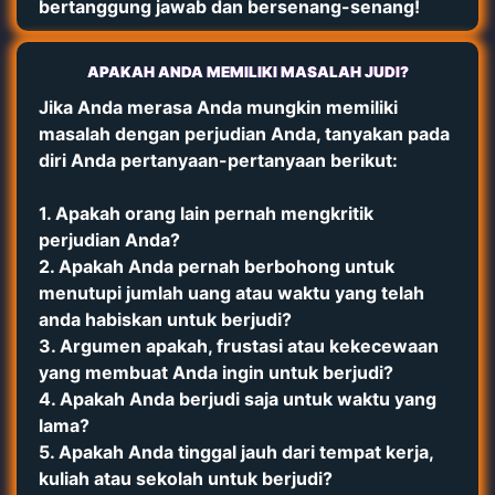
bertanggung jawab dan bersenang-senang!
APAKAH ANDA MEMILIKI MASALAH JUDI?
Jika Anda merasa Anda mungkin memiliki
masalah dengan perjudian Anda, tanyakan pada
diri Anda pertanyaan-pertanyaan berikut:
1. Apakah orang lain pernah mengkritik
perjudian Anda?
2. Apakah Anda pernah berbohong untuk
menutupi jumlah uang atau waktu yang telah
anda habiskan untuk berjudi?
3. Argumen apakah, frustasi atau kekecewaan
yang membuat Anda ingin untuk berjudi?
4. Apakah Anda berjudi saja untuk waktu yang
lama?
5. Apakah Anda tinggal jauh dari tempat kerja,
kuliah atau sekolah untuk berjudi?