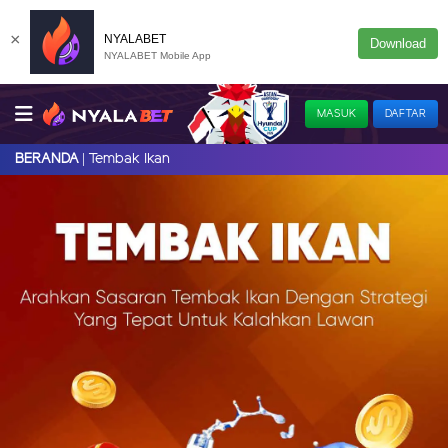
×
NYALABET
Download
NYALABET Mobile App
MASUK
DAFTAR
Tembak Ikan
BERANDA